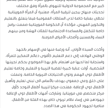
كبير مع المجموعة الدولية للنهوض بالمرأة وفق مختلف
تحديثات منهاج بيجين لترقية المرأة، معتبرة أن المرأة الموريتانية
تحظى بعناية خاصة لدى السلطات العمومية فيما يتعلق بالتعليم
والتكوين المهني، مؤكدة أن الحكومة الموريتانية صممت برامج
خاصة للتكفل والمساعدة الاجتماعية للفئات الهشة ومن بينهم
النساء والمسنين وأصحاب الأمراض المزمنة.
وأكدت السيدة الأولى، أنه ورغبة منها في الإسهام بالجهد
الوطني الهادف إلي دعم التعليم كأقوى دعائم التمكين للمرأة،
واستجابة لما لديها من اهتمام بالغ بهذا الموضوع بحكم تجربتها
الشخصية، أولت عناية كبيرة لقضية التربية و التعليم وخاصة تعليم
الأطفال ذوي الهمم وذوي الاحتياجات التربوية الخاصة، وعملت
على خلق وعي جمعوي يهدف بالأساس الى تبني تعليم وتأهيل
الأطفال ذوي الإعاقة، ففتحت مركزا لتربية أطفال التوحد كأول
مركز متخصص في موريتانيا، وشاركت أمهات الأطفال ذوي الإعاقة
جهودهن في إرساء نظام تربوي خاص بهذه الفئة من الأطفال،
مناصرة لجهود الحكومة في هذا الصدد.