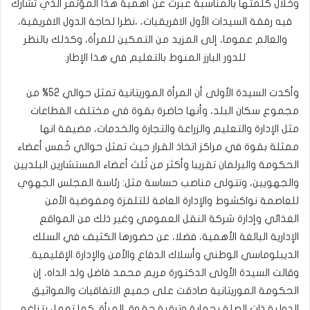
وخلال كلمتها بالمناسبة عبرت عن أهمية هذا المؤتمر الذي تشارك
فيه رفقة السيدات الأول الافريقيات، ،نظرا لحاجة الدول الافريقية،
والعالم عموما، إلى المزيد من التمكين للمرأة، وكذلك بالنظر
للدور البارز المنوط بالتعليم في هذا الإطار.
وأكدت السيدة الأولى أن المرأة الموريتانية تمثل حوالي 52% من
مجموع سكان البلد، وأنها حاضرة بقوة في مختلف القطاعات
مثل الإدارة والتعليم والزراعة والتجارة والخدمات، مضيفة انها
ممثلة بقوة في مراكز اتخاذ القرار حيث تمثل حوالي خُمس أعضاء
الحكومة والبرلمان تقريبا وأكثر من ثُلث أعضاء المستشارين البلديين
والجهويين، وتتولى مناصب حساسة مثل: رئاسة المجلس الجهوي
للعاصمة نواكشوط والإدارة العامة للتلفزة ومفوضية الأمن
الغذائي وإدارة شركة النقل العمومي وغير ذلك من المواقع
الإدارية البالغة الأهمية، فضلا، عن حضورها الكثيف في السلك
الديبلوماسي الوطني وأسلاك الدفاع والأمن والإدارة الإقليمية.
وقالت السيدة الأولى الدكتورة مريم محمد فاضل ولد الداه، إن
الحكومة الموريتانية صادقت على جميع الاتفاقيات والمواثيق
الدولية ذات الصلة بحماية وترقية حقوق المرأة. كما تعمل بتناغم