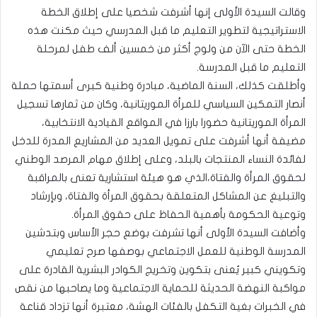
وقالت السيدة الأولى إنها أشرفت شخصيا على إطلاق الخطة
الاستراتيجية لتطوير التعليم ما قبل المدرسي حيث مكنت هذه
الخطة حتى الآن من ولوج أكثر من خمسين ألف طفل لمرحلة
التعليم ما قبل المدرسة.
وأطلقت كذلك، السنة الماضية، مبادرة وطنية كبرى أسمتها حملة
أنصار التمكين السياسي للمرأة الموريتانية، وكان من ثمارها تسجيل
المرأة الموريتانية حضورا بارزا في المواقع القيادية الانتخابية،
مضيفة أنها أشرفت على تمويل العديد من المشاريع المدرة للدخل
لفائدة النساء المنتجات بالبلد، وعلى إطلاق مهام المرصد الوطني
لحقوق المرأة والفتاة،الذي هو هيئة استشارية تعنى بالمراقبة
والتبليغ عن المشاكل المتعلقة بحقوق المرأة والفتاة، وبإرشاد
وتوعية الحكومة بأهمية الحفاظ على حقوق المرأة.
وأضافت السيدة الأولى أنها تشرفت بوضع حجر الأساس وبتدشين
المدرسة الوطنية للعمل الاجتماعي بوصفها صرح تعليمي
وتكويني كبير يُعنى بتكوين وتخريج الكوادر البشرية القادرة على
مواكبة النهضة الحديثة للحماية الاجتماعية وما يصاحبها من نقص
في الخبرات بغية التكفل بالفئات الهشة، معتبرة أنها تزداد قناعة