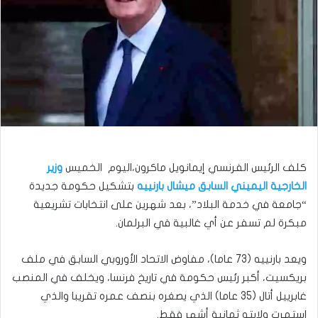
كلف الرئيس الفرنسي إيمانويل ماكرون،اليوم الخميس
وزير
الخارجية اليميني السابق ميشال بارنييه
بتشكيل حكومة جديدة
“جامعة في خدمة البلاد”، بعد شهرين على انتخابات تشريعية
مبكرة لم تسفر عن أي غالبية في البرلمان.
ويعد بارنييه (73 عاما)، مفاوض الاتحاد الأوروبي السابق في ملف
بريكسيت، أكبر رئيس حكومة في تاريخ فرنسا، ويخلف في المنصب
غابرييل أتال (35 عاما) الذي يصغره بنصف عمره تقريبا والذي
استمرت ولايته ثمانية أشهر فقط.