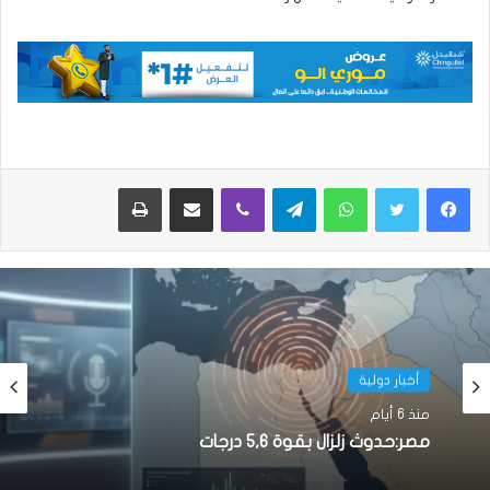
واتساب
تيلقرام
ڤايبر
مشاركة عبر البريد
طباعة
أخبار دولية
منذ 6 أيام
مصر:حدوث زلزال بقوة 5,6 درجات