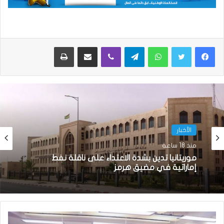
واتساب
تيلقرام
ڤايبر
مشاركة عبر البريد
طباعة
الأخبار
منذ 18 ساعة
موريتانيا تدين بشدة الاعتداء على ناقلة نفط
إماراتية في مضيق هرمز