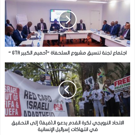
اجتماع لجنة تنسيق مشروع السلحفاة “آحميم الكبير GTA “
الاتحاد النرويجي لكرة القدم يدعو الـ(فيفا) إلى التحقيق
في انتهاكات إسرائيل الإنسانية