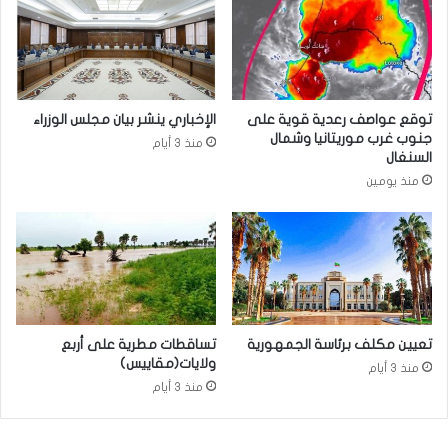
توقع عواصف رعدية قوية على
الإخباري ينشر بيان مجلس الوزراء
جنوب غرب موريتانيا وشمال
منذ 3 أيام
السنغال
منذ يومين
تعيين مكلف برئاسة الجمهورية
تساقطات مطرية على أربع
ولايات(مقاييس)
منذ 3 أيام
منذ 3 أيام