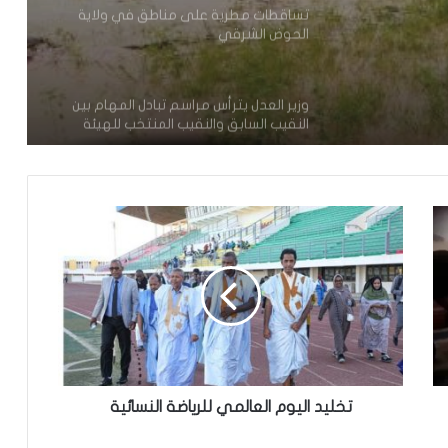
وزير العدل يترأس مراسم تبادل المهام بين
النقيب السابق والنقيب المنتخب للهيئة
الوطنية للمحامين
تعيين محمد محمود ولد داهي رئيسا
للجنة الوطنية لحقوق الإنسان
إشادة بكفاءة المهندس محمد سليمان ولد
بَلَّال بعد تألقه في المنتدى الموريتاني
العُماني
توقع عواصف رعدية قوية على جنوب
غرب موريتانيا وشمال السنغال
الإخباري ينشر بيان مجلس الوزراء
تخليد اليوم العالمي للرياضة النسائية