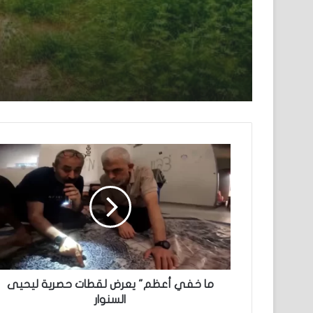
ما خفي أعظم" يعرض لقطات حصرية ليحيى
السنوار