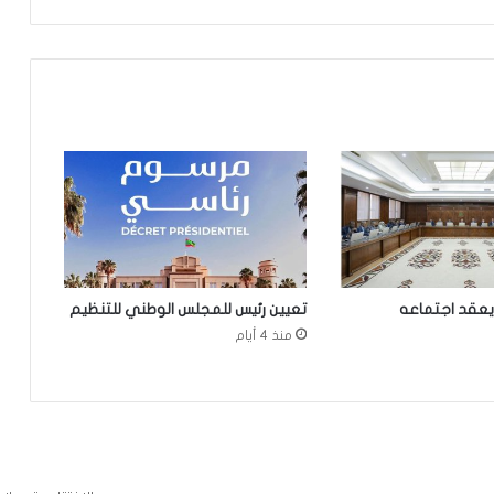
تعيين مكلف برئاسة الجمهورية
مقتل 8 أشخاص وإصابة 15 آخرين في
هجوم مسلح نفذه طالب قرب بانكوك
تساقطات مطرية جديدة على مناطق
واسعة بعشر ولايات من البلاد
نيو أورلينز:سائق موريتاني يجد نفسه وسط
عملية اختطاف
يعقد اجتماعه
تعيين رئيس للمجلس الوطني للتنظيم
منذ 4 أيام
تساقطات مطرية على مناطق في ولاية
الحوض الشرقي
وزير العدل يترأس مراسم تبادل المهام بين