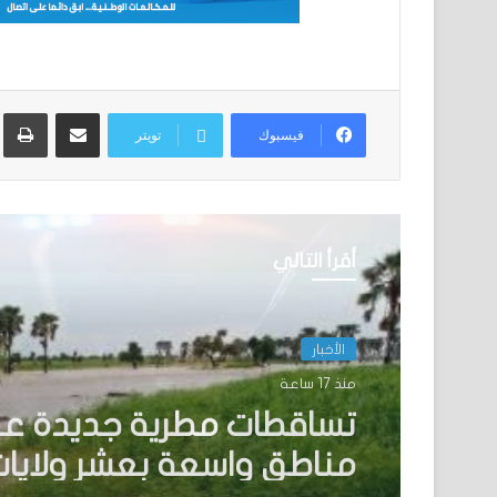
مشاركة عبر البريد
ط
فيسبوك
تويتر
أقرأ التالي
الأخبار
منذ يوم واحد
نيو أورلينز:سائق موريتاني
نفسه وسط عملية اختطا