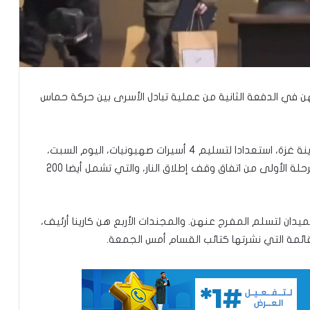
هن في الدفعة الثانية من عملية تبادل الأسرى بين حركة حماس
تعيين محمد محمود ولد داهي رئيسا
للجنة الوطنية لحقوق الإنسان
وانتشر مقاتلو كتائب القسام وسرايا القدس وسط مدينة غزة، استعدادا لتسليم 4 أسيرات صهيونيات، اليوم السبت،
إشادة بكفاءة المهندس محمد سليمان ولد
في عملية تبادل الدفعة الثانية من الأسرى، ضمن المرحلة الأولى من اتفاق وقف إطلاق النار، والتي تشمل أيضا 200
بَلَّال بعد تألقه في المنتدى الموريتاني
العُماني
يدان لتسلم المفرج عنهن. والمجندات الأربع هن كارينا أرئيف،
توقع عواصف رعدية قوية على جنوب
ائمة التي نشرتها كتائب القسام أمس الجمعة.
غرب موريتانيا وشمال السنغال
الإخباري ينشر بيان مجلس الوزراء