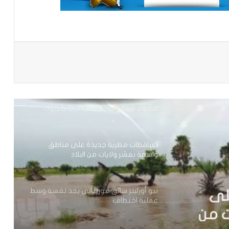
تعيين مكلف برئاسة الجمهورية
باعة
مقتل 8 أشخاص وإصابة 15 آخرين في
هجوم مسلح نفذه طالب قرب بانكوك
تساقطات مطرية جديدة على مناطق
واسعة بعشر ولايات من البلاد
نيو أورلينز:سائق موريتاني يجد نفسه وسط
عملية اختطاف
 يجد
تساقطات مطرية على مناطق في ولاية
الحوض الشرقي
ف