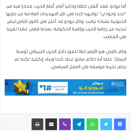
أما ترودو، فقد ألقى خطابا وداعيا أمام أنصار الحزب، محذرا فيه من
“تحد وجودي” تواجهه كندا في ظل التهديدات القادمة من جارتها
الجنوبية بقيادة ترامب. وكان ترودو قد أعلن في كانون الثاني/يناير
تنحيه عن زعامة الحزب ورئاسة الحكومة، بعدما قضى عقدا تقريبا
في المنصب.
وكان كارني هو الأوفر حظا للفوز داخل الحزب الليبرالي (وسط
اليسار)، علما أنه حاكم سابق لبنك كندا وبنك إنكلترا، لكنه لم
يخض تجربة موسعة في العمل السياسي.
واتساب
تيلقرام
ڤايبر
مشاركة عبر البريد
طباعة