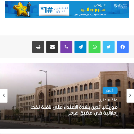
واتساب
تيلقرام
ڤايبر
مشاركة عبر البريد
طباعة
الأخبار
منذ ساعتين
موريتانيا تدين بشدة الاعتداء على ناقلة نفط
إماراتية في مضيق هرمز