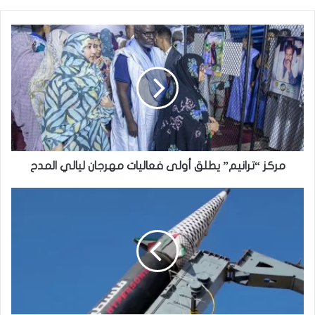
مركز “ترانيم” يطلق أولى فعاليات مهرجان ليالي المدح