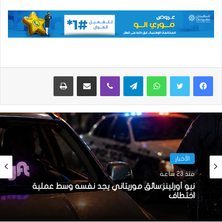
واتساب
تيلقرام
ڤايبر
مشاركة عبر البريد
طباعة
الأخبار
منذ 23 ساعة
نيو أورلينز:سائق موريتاني يجد نفسه وسط عملية
اختطاف