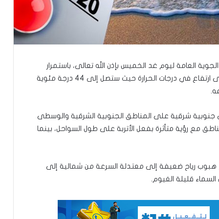
 الجوية العامة ليوم غد الخميس بإذن الله تعالى، باستمرار
وجود المنخفض الحراري جنوب البلاد, مما سيؤدي إلى ارتفاع في درجات الحرارة حيث ستصل إلى 44 درجة مئوية
ه.
جنوبية شرقية على المناطق الجنوبية الشرقية والوسطى
اطق مع رؤية متأثرة بفعل الأتربة على طول السواحل، بينما
ع هبوب رياح ضعيفة إلى معتدلة السرعة من شمالية إلى
 السماء قليلة الغيوم.
تعيين مستشارين بديوان الوزير الأول