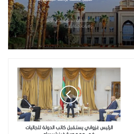
تساقطات مطرية على أربع
ولايات(مقاييس)
مجلس الوزراء يعقد اجتماعه الأسبوعي
تعيين رئيس للمجلس الوطني للتنظيم
تعيين مستشارين بديوان الوزير الأول
تعميم جديد مشترك لتنظيم بيع ونقل
الخبز على عموم التراب الوطني
الرئيس غزواني يستقبل كاتب الدولة للجاليات