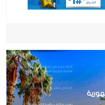
تعميم جديد مشترك لتنظيم بيع ونقل
الخبز على عموم التراب الوطني
تساقطات مطرية على مناطق متفرقة
باعة
بالحوض الشرقي
وزير الداخلية ينذر شركة “أرما” بالتفعيل
الفوري لجميع الآليات القانونية والتعاقدية
المنصوص عليها(بيان)
الدرك ينجح في تفكيك شبكة تنشط في
استيراد وتوزيع المخدرات والمؤثرات
العقلية.
الإخباري ينشر بيان مجلس الوزراء
هورية
تعيين مكلف برئاسة الجمهورية