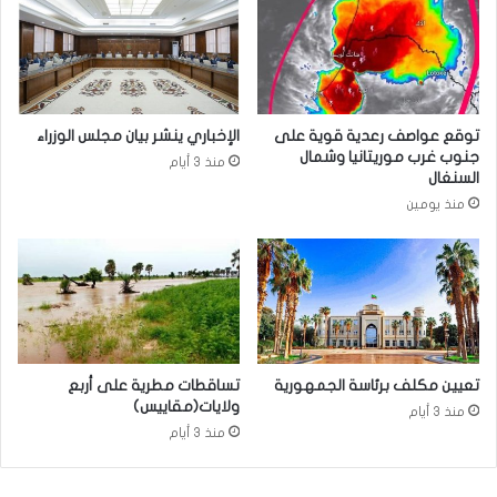
توقع عواصف رعدية قوية على
الإخباري ينشر بيان مجلس الوزراء
جنوب غرب موريتانيا وشمال
منذ 3 أيام
السنغال
منذ يومين
تعيين مكلف برئاسة الجمهورية
تساقطات مطرية على أربع
ولايات(مقاييس)
منذ 3 أيام
منذ 3 أيام