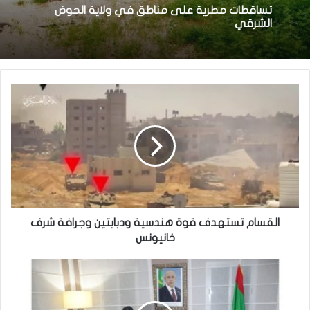
منذ 16 ساعة
وزير العدل يترأس مراسم تبادل المهام بين النقيب
السابق والنقيب المنتخب للهيئة الوطنية للمحامين
تساقطات مطرية على مناطق في ولاية الحوض
الشرقي
القسام تستهدف قوة هندسية ودبابتين وجرافة شرف
خانيونس