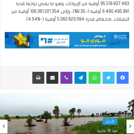
95.519.937.463 أوقية من الإيرادات، وهو ما يعني تراجعا قدره
6.480.495.991 أوقية (-6.35%)، وإلى 106.361.221.354 أوقية من
النفقات، بانخفاض قدره 5.062.623.094 أوقية (-%4.54).
واتساب
تيلقرام
ڤايبر
مشاركة عبر البريد
طباعة
الأخبار
الأخبار
منذ 18 ساعة