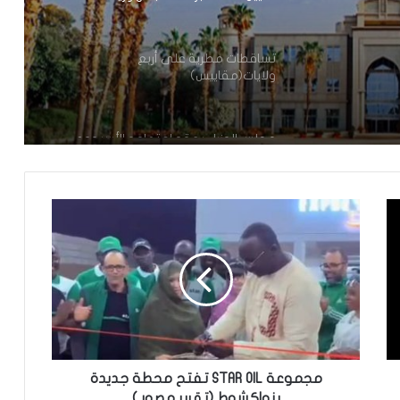
تساقطات مطرية على أربع
ولايات(مقاييس)
مجلس الوزراء يعقد اجتماعه الأسبوعي
تعيين رئيس للمجلس الوطني للتنظيم
تعيين مستشارين بديوان الوزير الأول
تعميم جديد مشترك لتنظيم بيع ونقل
الخبز على عموم التراب الوطني
مجموعة STAR OIL تفتح محطة جديدة
بنواكشوط (تقرير مصور )