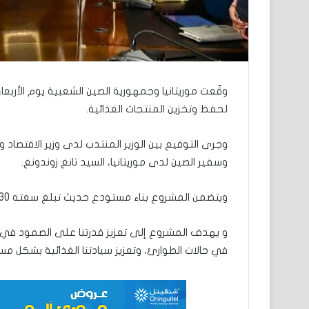
وقّعت موريتانيا وجمهورية الصين الشعبية يوم الأرب
لحفظ وتخزين المنتجات الغذائية.
وجرى التوقيع بين الوزير المنتدب لدى وزير الاقتصاد و
وسفير الصين لدى موريتانيا، السيد تانغ زوندونغ.
ويتضمن المشروع بناء مستودع حديث تبلغ سعته 30 ألف طن لصالح المفوضية الأمن الغذائي.
و يهدف المشروع إلى تعزيز قدرتنا على الصمود في مو
في حالات الطوارئ، وتعزيز سيادتنا الغذائية بشكل مس