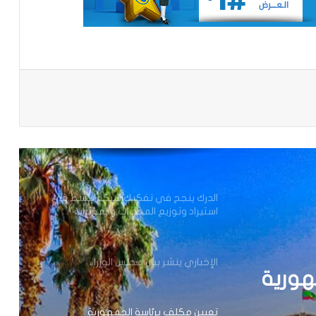
تعميم جديد مشترك لتنظيم بيع ونقل
الخبز على عموم التراب الوطني
تساقطات مطرية على مناطق متفرقة
باعة
بالحوض الشرقي
وزير الداخلية ينذر شركة “أرما” بالتفعيل
الفوري لجميع الآليات القانونية والتعاقدية
المنصوص عليها(بيان)
الدرك ينجح في تفكيك شبكة تنشط في
استيراد وتوزيع المخدرات والمؤثرات
العقلية.
الإخباري ينشر بيان مجلس الوزراء
هورية
تعيين مكلف برئاسة الجمهورية