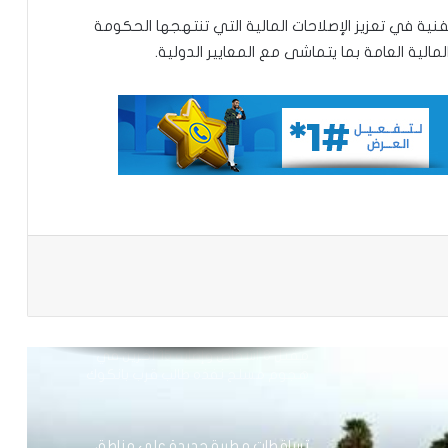
فنية في تعزيز الإصلاحات المالية التي تنتهجها الحكومة
إشادة بكفاءة المهندس محمد سليمان ولد
مالية العامة بما يتماشى مع المعايير الدولية.
بَلَّال بعد تألقه في المنتدى الموريتاني
العُماني
توقع عواصف رعدية قوية على جنوب
غرب موريتانيا وشمال السنغال
الإخباري ينشر بيان مجلس الوزراء
باعة
تعيين مكلف برئاسة الجمهورية
مقتل 8 أشخاص وإصابة 15 آخرين في
هجوم مسلح نفذه طالب قرب بانكوك
تساقطات مطرية جديدة على مناطق