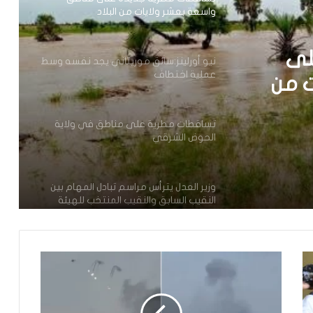
واسعة بعشر ولايات من البلاد
لى
نيو أورلينز:سائق موريتاني يجد نفسه وسط
عملية اختطاف
ت من
تساقطات مطرية على مناطق في ولاية
الحوض الشرقي
وزير العدل يترأس مراسم تبادل المهام بين
النقيب السابق والنقيب المنتخب للهيئة
الوطنية للمحامين
تعيين محمد محمود ولد داهي رئيسا
للجنة الوطنية لحقوق الإنسان