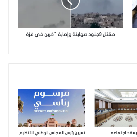
إشادة بكفاءة المهندس محمد سليمان ولد
بَلَّال بعد تألقه في المنتدى الموريتاني
العُماني
توقع عواصف رعدية قوية على جنوب
غرب موريتانيا وشمال السنغال
مقتل 3جنود صهاينة وإصابة ٱخرين في غزة
الإخباري ينشر بيان مجلس الوزراء
تعيين مكلف برئاسة الجمهورية
مقتل 8 أشخاص وإصابة 15 آخرين في
هجوم مسلح نفذه طالب قرب بانكوك
تساقطات مطرية جديدة على مناطق
واسعة بعشر ولايات من البلاد
يعقد اجتماعه
تعيين رئيس للمجلس الوطني للتنظيم