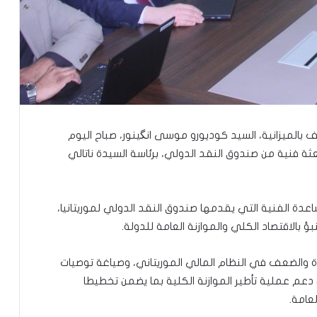
لف بالميزانية، السيد كوديورو موسى انگينور، صباح اليوم
ثة فنية من صندوق النقد الدولي، برئاسة السيدة ناتالي
عدة الفنية التي يقدمها صندوق النقد الدولي لموريتانيا،
بالاقتصاد الكلي والموازنة العامة للدولة.
والضعف في النظام المالي الموريتاني، وصياغة توصيات
تعيين محمد محمود ولد داهي رئيسا
 دعم عملية تأطير الموازنة الكلية بما يضمن تخطيطا
للجنة الوطنية لحقوق الإنسان
لعامة.