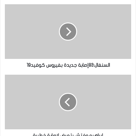
السنغال:83إصابة جديدة بفيروس كوفيد19
إبراهيموفتش يتعرض لإصابة خطيرة