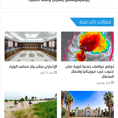
مقالات ذات صلة
توقع عواصف رعدية قوية على
الإخباري ينشر بيان مجلس الوزراء
جنوب غرب موريتانيا وشمال
منذ 3 أيام
السنغال
منذ يومين