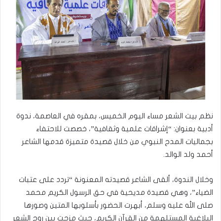
نظم بيت الشعر مساء اليوم الخميس، بمقره في العاصمة، ندوة
أدبية بعنوان: “إشراقات علمية وثقافية”، خصصت للاحتفاء
بجماليات المدح النبوي من خلال قصيدة متميزة قدمها الشاعر
أحمد ولد الوالد.
وخلال الندوة، ألقى الشاعر قصيدته المعنونة “تردد على عتبات
الضياء”، وهي قصيدة مديحية في حق الرسول الكريم محمد
صلى الله عليه وسلم، أبهرت الحضور بأسلوبها المتين وصورها
البلاغية المستلهمة من القرآن الكريم، حيث مزجت بين روح الشعر