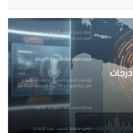
الحكومة السنغالية تعلن دعمها الكامل
لترشيح اماكي صال لمنصب الأمين العام
للأمم المتحدة
إبعاد حفيد الرئيس الأوغدي السابق عيدي
أمين من مباراة ملاكمة بسبب نطحة
مصر:حدوث زلزال بقوة 5,6 درجات
الولايات المتحدة تعلق خدمات التأشيرات
في نواكشوط و 22 دولة إفريقية اعتبارًا من
1 أغسطس 2026
إسبانيا تعلن حالة الطوارئ بمدريد
ترامب يخطط لقصف نصرة الإسلام