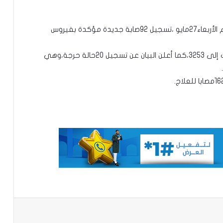
أعلنت وزارة الصحة والعمل الاجتماعي السنغالية،اليوم الأربعاء27مايو ،تسجيل 92صابة جديدة مؤكدة بفيروس
محكمة التحكيم الرياضي تحدد 8أكتوبر
وبهذه للإصابات الجديد يرتفع العدد الإجمالي للإصابات إلى 3253،كما أعلن البيان عن تسجيل 20حالة حرجة،وهي
للنظر في ملف نهائي “الكان” بين المغرب
والسنغال
الأمم المتحدة:التصعيد بين إيران وواشنطن
في الخليج “خرج عن السيطرة”
غينيا تطالب فرنسا بإعادة مصحف ساموري
توري
وفاة أو فقدان 144 شخصًا في البحر قبالة
سواحل موريتاني
باعة