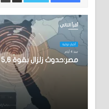
أقرأ التالي
أخبار دولية
منذ 4 أيام
مصر:حدوث زلزال بقوة 5,6 درجات