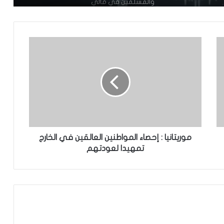
والمسلمين في مالي
محكمة التحكيم الرياضي تحدد 8أكتوبر
للنظر في ملف نهائي “الكان” بين المغرب
والسنغال
الأمم المتحدة:التصعيد بين إيران وواشنطن
في الخليج “خرج عن السيطرة”
غينيا تطالب فرنسا بإعادة مصحف ساموري
توري
موريتانيا : إحصاء المواطنين العالقين في الخارج
تمهيدا لعودتهم
وفاة أو فقدان 144 شخصًا في البحر قبالة
سواحل موريتاني
الحكومة السنغالية تعلن دعمها الكامل