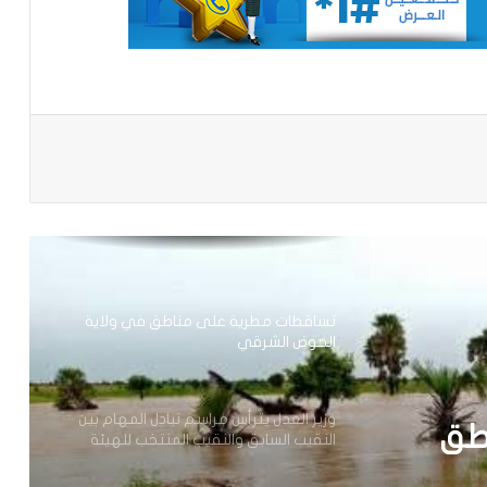
تساقطات مطرية على أربع
ولايات(مقاييس)
باعة
مجلس الوزراء يعقد اجتماعه الأسبوعي
نيو أورلينز:سائق موريتاني يجد نفسه وسط
عملية اختطاف
تساقطات مطرية على مناطق في ولاية
الحوض الشرقي
وزير العدل يترأس مراسم تبادل المهام بين
طق
النقيب السابق والنقيب المنتخب للهيئة
الوطنية للمحامين