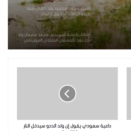
تعيين محمد محمود ولد داهي رئيسا
للجنة الوطنية لحقوق الإنسان
إشادة بكفاءة المهندس محمد سليمان ولد
بَلَّال بعد تألقه في المنتدى الموريتاني
العُماني
توقع عواصف رعدية قوية على جنوب
غرب موريتانيا وشمال السنغال
الإخباري ينشر بيان مجلس الوزراء
تعيين مكلف برئاسة الجمهورية
داعية سعودي يقول إن ولد الددو سيدخل النار
تساقطات مطرية على أربع