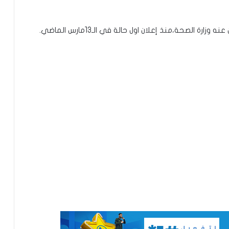
ة الصحة،منذ إعلان اول حالة في الـ13مارس الماضي.
توقع عواصف رعدية قوية على جنوب
غرب موريتانيا وشمال السنغال
الإخباري ينشر بيان مجلس الوزراء
تعيين مكلف برئاسة الجمهورية