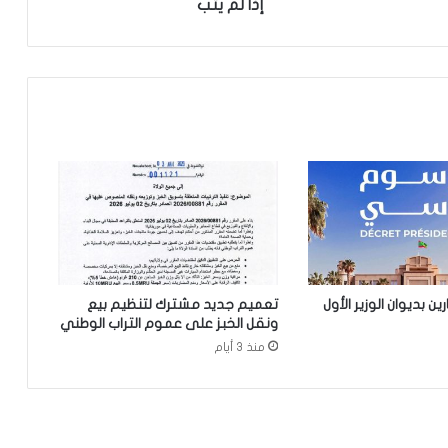
إذا لم يتب
ولايات(مقاييس)
مجلس الوزراء يعقد اجتماعه الأسبوعي
نيو أورلينز:سائق موريتاني يجد نفسه وسط
عملية اختطاف
تساقطات مطرية على مناطق في ولاية
الحوض الشرقي
 بديوان الوزير الأول
تعميم جديد مشترك لتنظيم بيع
ونقل الخبز على عموم التراب الوطني
وزير العدل يترأس مراسم تبادل المهام بين
منذ 3 أيام
النقيب السابق والنقيب المنتخب للهيئة
الوطنية للمحامين
تعيين محمد محمود ولد داهي رئيسا
للجنة الوطنية لحقوق الإنسان