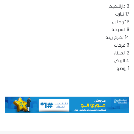
3 دارالنعيم
17 تيارت
2 توجنين
9 السبخة
14 تفرغ زينة
3 عرفات
2 الميناء
4 الرياض
1 روصو