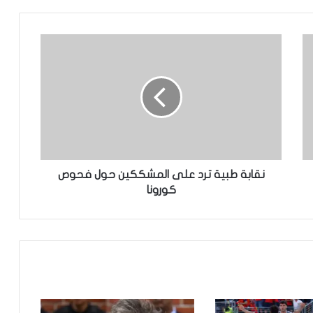
الأمم المتحدة:التصعيد بين إيران وواشنطن
في الخليج “خرج عن السيطرة”
غينيا تطالب فرنسا بإعادة مصحف ساموري
توري
وفاة أو فقدان 144 شخصًا في البحر قبالة
سواحل موريتاني
نقابة طبية ترد على المشككين حول فحوص
كورونا
الحكومة السنغالية تعلن دعمها الكامل
لترشيح اماكي صال لمنصب الأمين العام
للأمم المتحدة
إبعاد حفيد الرئيس الأوغدي السابق عيدي
أمين من مباراة ملاكمة بسبب نطحة