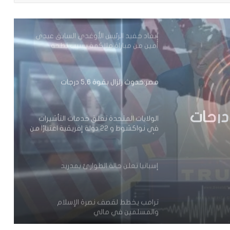
أمين من مباراة ملاكمة بسبب نطحة
مصر:حدوث زلزال بقوة 5,6 درجات
الولايات المتحدة تعلق خدمات التأشيرات
في نواكشوط و 22 دولة إفريقية اعتبارًا من
1 أغسطس 2026
مات
إسبانيا تعلن حالة الطوارئ بمدريد
التأشيرات في نواكشوط و 22
ترامب يخطط لقصف نصرة الإسلام
والمسلمين في مالي
محكمة التحكيم الرياضي تحدد 8أكتوبر
للنظر في ملف نهائي “الكان” بين المغرب
والسنغال