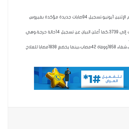
للنظر في ملف نهائي “الكان” بين المغرب
والسنغال
أعلنت وزارة الصحة والعمل الاجتماعي السنغالية،اليوم الإثنين 1يونيو،تسجيل 94صابات جديدة مؤكدة بفيروس
الأمم المتحدة:التصعيد بين إيران وواشنطن
في الخليج “خرج عن السيطرة”
وبهذه للإصابات الجديد يرتفع العدد الإجمالي للإصابات إلى 3739،كما أعلن البيان عن تسجيل 14حالة حرجة،وهي
صابا للعلاج.
غينيا تطالب فرنسا بإعادة مصحف ساموري
توري
وفاة أو فقدان 144 شخصًا في البحر قبالة
سواحل موريتاني
الحكومة السنغالية تعلن دعمها الكامل
لترشيح اماكي صال لمنصب الأمين العام
للأمم المتحدة
باعة
إبعاد حفيد الرئيس الأوغدي السابق عيدي