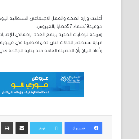
كوفيد19،شفاء 57مصابا بالفيروس.
عبارة نستخدم الحالات التي دخل اصحابها في غيبوبة.
وأفاد البيان بأن الحصيلة العامة منذ بداية الجائحة هي،شفاء 1858ووفاة 42مصاب،بينما يخضع 1838م
مشاركة عبر البريد
ط
فيسبوك
تويتر