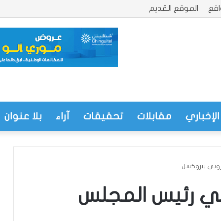
قع
الموقع القديم
الإخباري
مقابلات
تحقيقات
آراء
بلا عنوان
روبي ببروكسل
قي رئيس المجلس