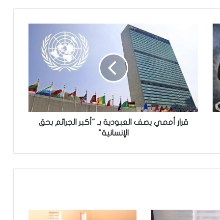
تعيين رئيس للمجلس الوطني للتنظيم
تعيين مستشارين بديوان الوزير الأول
تعميم جديد مشترك لتنظيم بيع ونقل
الخبز على عموم التراب الوطني
قرار أممي يصف العبودية بـ "أكبر الجرائم بحق
الإنسانية"
تساقطات مطرية على مناطق متفرقة
بالحوض الشرقي
وزير الداخلية ينذر شركة “أرما” بالتفعيل
الفوري لجميع الآليات القانونية والتعاقدية
المنصوص عليها(بيان)