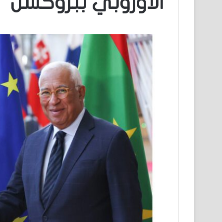
الأوروبي ببروكسل