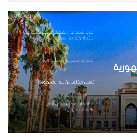
وزير الداخلية ينذر شركة “أرما” بالتفعيل
الفوري لجميع الآليات القانونية والتعاقدية
المنصوص عليها(بيان)
الدرك ينجح في تفكيك شبكة تنشط في
استيراد وتوزيع المخدرات والمؤثرات
العقلية.
الإخباري ينشر بيان مجلس الوزراء
هورية
تعيين مكلف برئاسة الجمهورية
تساقطات مطرية على أربع
ولايات(مقاييس)
مجلس الوزراء يعقد اجتماعه الأسبوعي