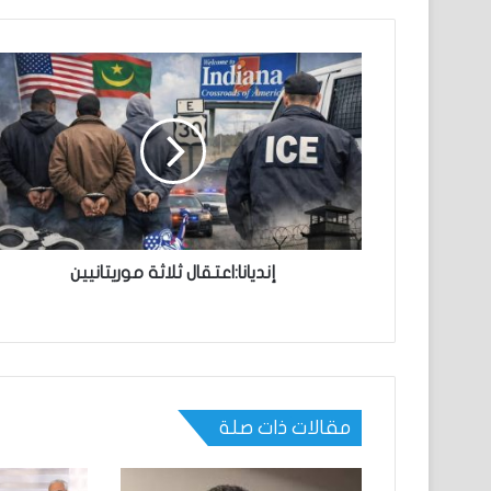
إنديانا:اعتقال ثلاثة موريتانيين
مقالات ذات صلة