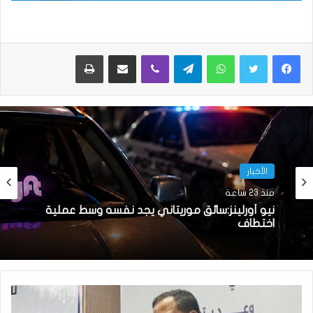
واتساب
تيلقرام
ڤايبر
مشاركة عبر البريد
طباعة
الأخبار
منذ 23 ساعة
نيو أورلينز:سائق موريتاني يجد نفسه وسط عملية
اختطاف