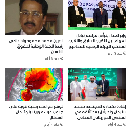
وزير العدل يترأس مراسم تبادل
تعيين محمد محمود ولد داهي
المهام بين النقيب السابق والنقيب
رئيسا للجنة الوطنية لحقوق
المنتخب للهيئة الوطنية للمحامين
الإنسان
منذ 3 أيام
منذ 3 أيام
إشادة بكفاءة المهندس محمد
توقع عواصف رعدية قوية على
سليمان ولد بَلَّال بعد تألقه في
جنوب غرب موريتانيا وشمال
المنتدى الموريتاني العُماني
السنغال
منذ 4 أيام
منذ 4 أيام