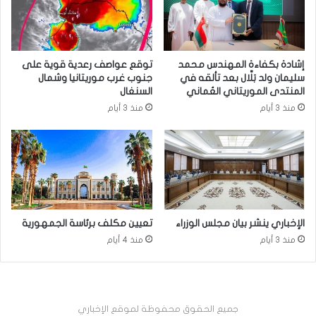
إشادة بكفاءة المهندس محمد
توقع عواصف رعدية قوية على
سليمان ولد بَلَّال بعد تألقه في
جنوب غرب موريتانيا وشمال
المنتدى الموريتاني العُماني
السنغال
منذ 3 أيام
منذ 3 أيام
الإخباري ينشر بيان مجلس الوزراء
تعيين مكلف برئاسة الجمهورية
منذ 3 أيام
منذ 4 أيام
جميع الحقوق محفوظة لموقع الإخباري