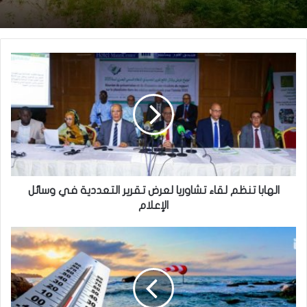
نيو أورلينز:سائق موريتاني يجد نفسه وسط عملية
تساقطات مطرية جديدة على مناطق واسعة بعشر
اختطاف
ولايات من البلاد
الهابا تنظم لقاء تشاوريا لعرض تقرير التعددية في وسائل
الإعلام