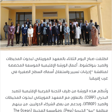
انطلقت صباح اليوم الثلاثاء بالمعهد الموريتاني لبحوث المحيطات
والصيد بنواكشوط، أعمال الورشة الإقليمية الموسعة المخصصة
لمناقشة “إجراءات تسيير واستغلال أسماك السطح الصغيرة في
غرب إفريقيا.
وتُنظم هذه الورشة من طرف اللجنة الفرعية الإقليمية للصيد
البحري (CSRP)، بالتعاون مع المعهد الموريتاني لبحوث المحيطات
والصيد (IMROP)، وبدعم من بعض الشركاء الدوليين، من بينهم
منظمة “بيو” الخيرية (Pew)، ومؤسسة المحيط (The Ocean