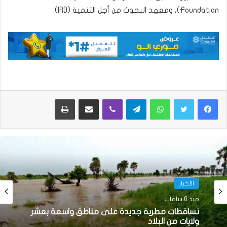
Foundation)، ومعهد البحوث من أجل التنمية (IRD).
واتساب
تيلقرام
ڤايبر
مشاركة عبر البريد
طباعة
الأخبار
الأخبار
منذ 14 ساعة
منذ 6 ساعات