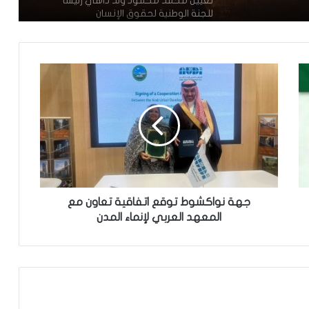
تعيين محمد محمود ولد داهي رئيسا
للجنة الوطنية لحقوق الإنسان
إشادة بكفاءة المهندس محمد سليمان ولد
بَلَّال بعد تألقه في المنتدى الموريتاني
العُماني
توقع عواصف رعدية قوية على جنوب
غرب موريتانيا وشمال السنغال
الإخباري ينشر بيان مجلس الوزراء
جهة نواكشوط توقع اتفاقية تعاون مع
المعهد العربي لإنماء المدن
تعيين مكلف برئاسة الجمهورية
تساقطات مطرية على أربع
ولايات(مقاييس)