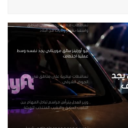
ولايات(مقاييس)
تساقطات مطرية جديدة على مناطق
واسعة بعشر ولايات من البلاد
نيو أورلينز:سائق موريتاني يجد نفسه وسط
عملية اختطاف
 يجد
تساقطات مطرية على مناطق في ولاية
الحوض الشرقي
ف
وزير العدل يترأس مراسم تبادل المهام بين
النقيب السابق والنقيب المنتخب للهيئة
الوطنية للمحامين