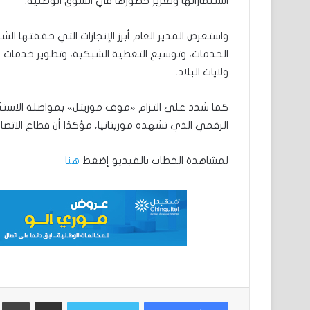
استثماراتها وتعزيز حضورها في السوق الوطنية.
واستعرض المدير العام أبرز الإنجازات التي حققتها ا
الخدمات، وتوسيع التغطية الشبكية، وتطوير خدمات ال
ولايات البلاد.
كما شدد على التزام «موف موريتل» بمواصلة الاستثم
الرقمي الذي تشهده موريتانيا، مؤكدًا أن قطاع الاتصا
لمشاهدة الخطاب بالفيديو إضغط
هنا
مشاركة عبر البريد
ط