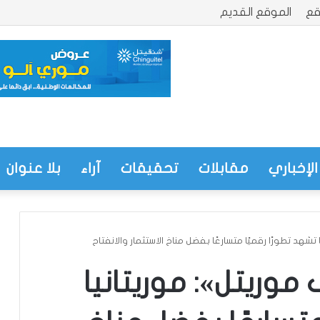
قع
الموقع القديم
الإخباري
مقابلات
تحقيقات
آراء
بلا عنوان
تشهد تطورًا رقميًا متسارعًا بفضل مناخ الاستثمار والانفتاح
 موريتل»: موريتانيا