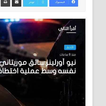
فيسبوك
تويتر
أقرأ التالي
الأخبار
منذ 8 ساعات
نيو أورلينز:سائق موريتاني
نفسه وسط عملية اختطا