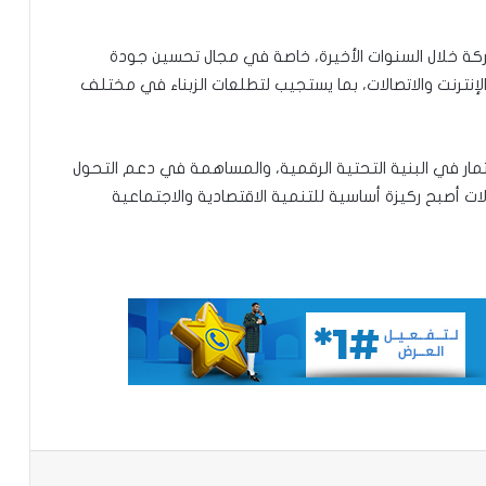
لشركة خلال السنوات الأخيرة، خاصة في مجال تحسين جودة
إنترنت والاتصالات، بما يستجيب لتطلعات الزبناء في مختلف
إشادة بكفاءة المهندس محمد سليمان ولد
بَلَّال بعد تألقه في المنتدى الموريتاني
ار في البنية التحتية الرقمية، والمساهمة في دعم التحول
العُماني
لات أصبح ركيزة أساسية للتنمية الاقتصادية والاجتماعية
توقع عواصف رعدية قوية على جنوب
غرب موريتانيا وشمال السنغال
الإخباري ينشر بيان مجلس الوزراء
تعيين مكلف برئاسة الجمهورية
باعة
تساقطات مطرية على أربع