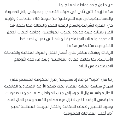
عن حلول جادة وعادلة لمعالجتها.
هذه الزيادة التي تأتي في ظرف اقتصادي ومعيشي بالغ الصعوبة
والحساسية،يعاني فيه المواطنون من موجة غلاء متصاعدة،وتراجع
في القدرة الشرائية،واتساع لرقعة الفقر والبطالة،مما يجعل هذا
القرار بمثابة ضربة جديدة لجيوب المواطنين، وخاصة أصحاب الدخل
المحدود والفئات الاجتماعية الهشة التي تعيش تحت خط
الفقر،حيث ستنعكس هذه ا
الزيادات وبشكل مباشر على أسعار النقل والمواد الغذائية والخدمات
الأساسية، بما يفاقم معاناة المواطنين ويزيد من حدة الأوضاع
الاجتماعية في البلاد.
إننا في “حزب” تواصل إذ نستهجن إصرار الحكومة المستمر على
انتهاج سياسة الجباية العمياء تحت ذريعة الأزمة الاقتصادية العالمية
الحالية واستسهال اللجوء إلى جيب المواطن كلما واجهت صعوبات
مالية،في الوقت الذي لا تزال فيه مظاهر الفساد وهدر المال العام
وسوء التسيير وضعف الحكامة وانتشار الجريمة المنظمة،تطبع
أداء أغلب القطاعات العمومية.