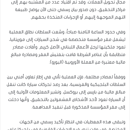
مجال تحويل العملات. وقد تم اقتياد عدد من المشتبه بهم إلى
مراكز التحقيق، دون صدور بيان رسمي حتى الآن يوضح طبيعة
التهم الموجهة إليهم أو الإجراءات المتخذة بحقهم.
وفي حدود الساعة الثامنة صباحاً، وسّعت السلطات نطاق العملية
ليشمل مقر مؤسسة متخصصة في شحن السيارات إلى موريتانيا،
تعود ملكيتها لرجل الأعمال اللبناني الأصل كريم. وأفادت مصادر
متطابقة بأن عناصر الشرطة قامت بتفتيش المقر ومصادرة مبالغ
مالية معتبرة من العملة الأوروبية (اليورو).
ووفقاً لمصادر مطلعة، فإن العملية تأتي في إطار تعاون أمني بين
السلطات البلجيكية والفرنسية، بعد رصد تحركات سيارة كانت تنقل
مبالغ مالية من باريس إلى بروكسل. وتشير المعلومات الأولية إلى
أن السيارة تعود لأحد الأشخاص المشمولين بالتحقيق، وأنها دخلت
إلى مقر المؤسسة المذكورة قبل تنفيذ المداهمة.
وتبقى هذه المعطيات في انتظار تأكيد رسمي من الجهات
المختصة، في وقت تنص فيه الإجراءات القانونية في بلجيكا على