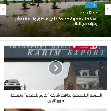
الأخبار
الأخبار
منذ 23 ساعة
منذ 15 ساعة
نيو أورلينز:سائق موريتاني يجد نفسه وسط عملية
اختطاف
تساقطات مطرية جديدة على مناطق واسعة بعشر
ولايات من البلاد
الشرطة البلجيكية تداهم شركة "كريم للتصدير" وتعتقل
موريتانيين