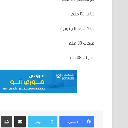
تيارت 02 ملم
نواكشوط الجنوبية :
عرفات 03 ملم
الميناء 02 ملم
مشاركة عبر البريد
ط
فيسبوك
تويتر