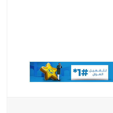
تعيين رئيس للمجلس الوطني للتنظيم
تعيين مستشارين بديوان الوزير الأول
تعميم جديد مشترك لتنظيم بيع ونقل
الخبز على عموم التراب الوطني
تساقطات مطرية على مناطق متفرقة
بالحوض الشرقي
وزير الداخلية ينذر شركة “أرما” بالتفعيل
الفوري لجميع الآليات القانونية والتعاقدية
المنصوص عليها(بيان)
باعة
توقع عواصف رعدية قوية على جنوب
غرب موريتانيا وشمال السنغال