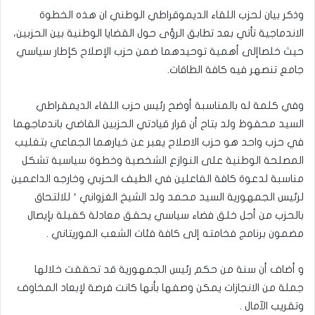
وذكر بيان لحزب اللقاء الديموقراطي الوطني ان هذه الخطوة
الاندماجية تأتي بعد تطابق الرؤى حول القضايا الوطنية بين الحزبين،
حيث خلصاإلى أهمية توحيدهما ضمن حزب الإصلاح كإطار سياسي
جامع تنصهر فيه كافة الطاقات.
وفي كلمة له بالمناسبة أوضح رئيس حزب اللقاء الديمقراطي
السيد محفوظ ولد بتاح أن قرار قيادتي الحزبين القاضي باندماجهما
في حزب واحد هو حزب الاصلاح يعبر عن خيارهما الجماعي بتغليب
المصلحة الوطنية على النوازع الشخصية وخطوة سياسية تشكل
مناسبة لدعوة كافة الفاعلين في الطيف الحزبي وخارجه الداعمين
لرئيس الجمهورية السيد محمد ولد الشيخ الغزواني ’ للالتحاق
بالحزب من أجل خلق فضاء سياسي يحقق معادلة كفيلة بإيصال
مضمون برنامج فخامته إلى كافة فئات الشعب الموريتاني .
و أضاف أن سنة من حكم رئيس الجمهورية قد تحققت خلالها
جملة من الانجازات يمكن وصفها بأنها كانت فرصة لإبعاد المخاوف
وتقريب الآمال .