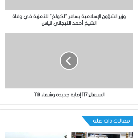
وزير الشؤون الإسلامية يسافر "لكولخ" للتعزية في وفاة
الشيخ أحمد التيجاني انياس
السنغال:117إصابة جديدة وشفاء 113
مقالات ذات صلة