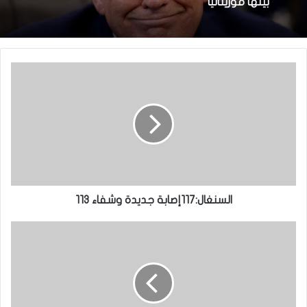
بينها موريتانيا
السنغال:117إصابة جديدة وشفاء 113