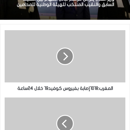
السابق والنقيب المنتخب للهيئة الوطنية للمحامين
المغرب:1018إصابة بفيروس كوفيد19 خلال 24ساعة