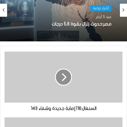
أخبار دولية
منذ 5 أيام
مصر:حدوث زلزال بقوة 5,6 درجات
السنغال:116إصابة جديدة وشفاء 143