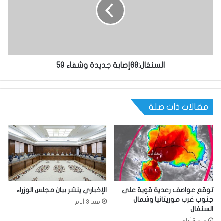
السنغال:68إصابة جديدة وشفاء 59
مقالات ذات صلة
توقع عواصف رعدية قوية على
الإخباري ينشر بيان مجلس الوزراء
جنوب غرب موريتانيا وشمال
منذ 3 أيام
السنغال
منذ 3 أيام