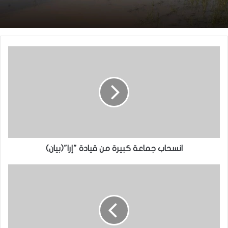
موريتانيا تدين بشدة الاعتداء على ناقلة نفط
إماراتية في مضيق هرمز
انسحاب جماعة كبيرة من قيادة "إرا"(بيان)