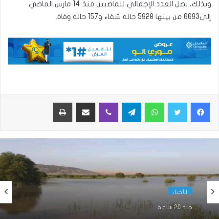
وبذلك، يصل العدد الإجمالي للماصبين منذ 14 مارس الماضي
إلى6693 من بينها 5928 حالة شفاء و157 حالة وفاة.
واتساب
تيلقرام
ڤايبر
مشاركة عبر البريد
طباعة
الأخبار
الأخبار
منذ 20 ساعة
منذ 3 ساعات
أمطار على مناطق متعددة بست ولايات(مقاييس)