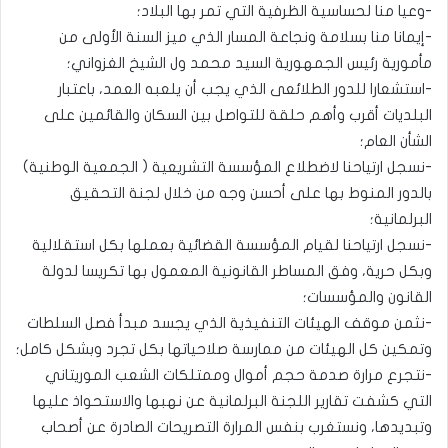
-وعيا منا لحساسية الظرفية التي تمر بها البلاد؛
-إيمانا منا بسلامة ونجاعة المسار الذي ميز السنة الأولى من
مأمورية رئيس الجمهورية السيد محمد ول الشيخ الغزواني؛
-استشعارا للدور الطلائعى الذي يجب أن يلعبه العمد، باعتبار
البلديات أقرب وأهم حلقة للتواصل بين السكان والقائمين على
الشأن العام؛
-نسجل ارتياحنا لاضطلاع المؤسسة التشريعية ( الجمعية الوطنية)
بالدور المنوط بها على أحسن وجه من خلال لجنة التحقيق
البرلمانية؛
-نسجل ارتياحنا لقيام المؤسسة القضائية بعملها بكل استقلالية
وبكل حرية، وفق المساطر القانونية المعمول بها تكريسا لدولة
القانون والمؤسسات؛
-نثمن موقف الهيئات التنفيذية الذي يجسد مبدأ فصل السلطات
وتمكين كل الهيئات من ممارسة صلاحياتها بكل تجرد وبشكل كامل؛
-نتجرع مرارة صدمة حجم أموال وممتلكات الشعب الموريتاني
التي كشفت تقارير اللجنة البرلمانية عن نهبها والاستحواذ عليها
وتبديدها، ونستغرب بنفس المرارة التصريحات الصادرة عن أصحاب