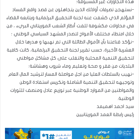
هذه التجاوزات غير المسبوقة؛
-نستهجن تصرفات أولائك الذين يتجاهلون عن قصد واقع الفساد
المؤلم الذي كشفت عنه لجنة التحقيق البرلمانية ويتابعه القضاء
في محاولات مكشوفة للفت أنظار الشعب الموريتاني البريء ، من
خلال امتطاء مختلف الأمواج لتصدر المشهد السياسي الوطني ؛
-نؤكد قناعتنا بأن الأموال الطائلة التي تم نهبها و هدرها خلال
العشرية الأخيرة، حسب تقرير لجنة التحقيق البرلمانية، كانت كافية
لتحقيق التنمية المحلية والتغلب على كل مشاكل مواطني
البلديات من فقر و صحة وتعليم وماء شروب وهشاشة؛
-نهيب بالسلطات العليا من اجل مواصلة المسار لترشيد المال العام
وتوجيهه لتحقيق التنمية الشاملة وتكريس استفادة الوطن
والمواطنين من الموارد الوطنية عبر توزيع عادل ومنصف للثورات
الوطنية.
سيد احمد اهميمد
رئيس رابطة العمد الموريتانيين