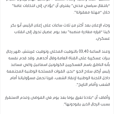
“بانتقال سياسي مدني” يفترض أن “يؤدي إلى انتخابات عامة”
خلال “مهلة معقولة”.
وجاء الإعلان بعد أكثر من ثلاث ساعات على إعلان الرئيس أبو بكر
كيتا “قراره مغادرة منصبه” بعد يوم عصيان تحول إلى انقلاب
عسكري.
وعند الساعة 03,40 بالتوقيت المحلي وتوقيت غرينتش، ظهر رجال
ببزات عسكرية على القناة العامة،وقال أحدهم ،وقد قدم نفسه
بأنه الناطق باسم العسكريين الكولونيل اسماعيل واغي مساعد
رئيس أركان سلاح الجو “نحن، القوات المسلحة الوطنية المجتمعة
داخل اللجنة الوطنية لإنقاذ الشعب، قررنا تحمل مسؤولياتنا أمام
الشعب وأمام التاريخ”.
وأضاف أن “بلادنا تغرق يوما بعد يوم في الفوضى وعدم الاستقرار
بسبب الرجال الذين يقودونها”.