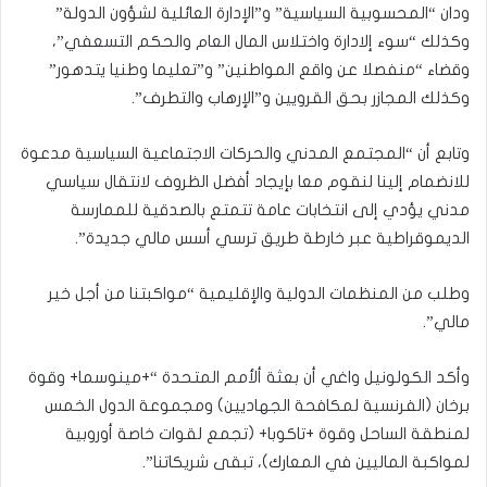
ودان “المحسوبية السياسية” و”الإدارة العائلية لشؤون الدولة”
وكذلك “سوء إلادارة واختلاس المال العام والحكم التسعفي”،
وقضاء “منفصلا عن واقع المواطنين” و”تعليما وطنيا يتدهور”
وكذلك المجازر بحق القرويين و”الإرهاب والتطرف”.
وتابع أن “المجتمع المدني والحركات الاجتماعية السياسية مدعوة
للانضمام إلينا لنقوم معا بإيجاد أفضل الظروف لانتقال سياسي
مدني يؤدي إلى انتخابات عامة تتمتع بالصدقية للممارسة
الديموقراطية عبر خارطة طريق ترسي أسس مالي جديدة”.
وطلب من المنظمات الدولية والإقليمية “مواكبتنا من أجل خير
مالي”.
وأكد الكولونيل واغي أن بعثة ألأمم المتحدة “+مينوسما+ وقوة
برخان (الفرنسية لمكافحة الجهاديين) ومجموعة الدول الخمس
لمنطقة الساحل وقوة +تاكوبا+ (تجمع لقوات خاصة أوروبية
لمواكبة الماليين في المعارك)، تبقى شريكاتنا”.