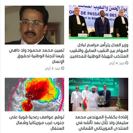
وزير العدل يترأس مراسم تبادل
تعيين محمد محمود ولد داهي
المهام بين النقيب السابق والنقيب
رئيسا للجنة الوطنية لحقوق
المنتخب للهيئة الوطنية للمحامين
الإنسان
منذ 4 أيام
منذ 4 أيام
إشادة بكفاءة المهندس محمد
توقع عواصف رعدية قوية على
سليمان ولد بَلَّال بعد تألقه في
جنوب غرب موريتانيا وشمال
المنتدى الموريتاني العُماني
السنغال