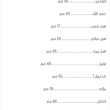
القدس…………………..30 مم
حمد الله……………….40 مم
اهل صمب…………………….17 مم
اهل سالم…………………….20 مم
اهل يربه…………………………20 مم
قابو………………………………….46 مم
كدجول 1…………………….50 مم
بؤته………………………………..35 مم
الكتان……………………………60 مم