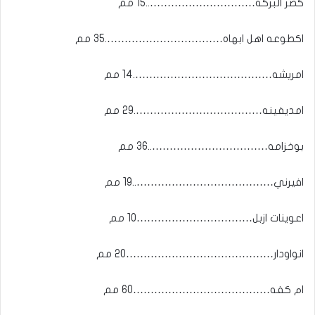
كصر البركه…………………………..15 مم
اكطوعه اهل ابهاه…………………………….35 مم
امريشه………………………………….14 مم
امديفينه……………………………….29 مم
بوخزامه……………………………..36 مم
افيرني…………………………………..19 مم
اعوينات ازبل……………………………10 مم
انواودار……………………………………20 مم
ام كفه…………………………………60 مم