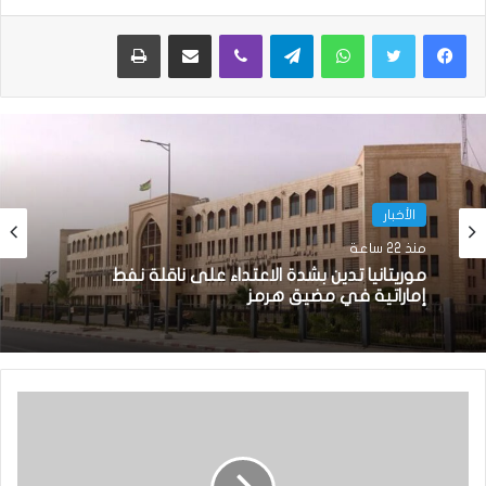
واتساب
تيلقرام
ڤايبر
مشاركة عبر البريد
طباعة
الأخبار
الأخبار
منذ يومين
منذ 22 ساعة
أمطار على مناطق متعددة بست ولايات(مقاييس)
موريتانيا تدين بشدة الاعتداء على ناقلة نفط
إماراتية في مضيق هرمز