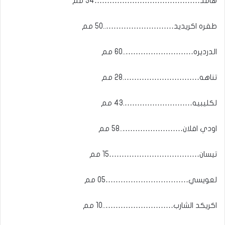
هامد……………………………………54 مم
طفره اكريديد………………………..50 مم
الدرديره………………………..60 مم
تناهه………………………….28 مم
لكليبيه……………………….43 مم
اودي افلان……………………..58 مم
تيسان………………………………15 مم
لعويسي……………………………05 مم
اكريكد الشارب………………………..10 مم