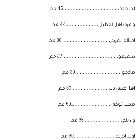
لمبقدد………………………………45 مم
واعرت اهل لفظيل………………….44 مم
امباله المركز…………………………..30 مم
نكميمو………………………………27 مم
صادجو…………………………30 مم
اهل عيس باب……………………30 مم
صمب توكي……………………..50 مم
ول ينج…………………….35 مم
اويد اجريد………………………30 مم