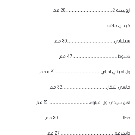
ارويبينه 2…………………………..20 مم
كيدي ماغه
سيلبابي…………………………..30 مم
تاشوط…………………………47 مم
ول امبني ادباي………………………….21 ممم
حاسي شكار…………………………32 مم
اهل سيدي ول امبارك………………………..15 مم
دجالا……………………………………30 مم
دانكرمو……………………………….27 مم