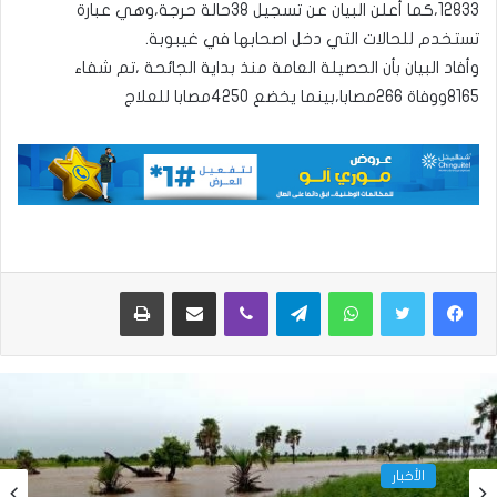
12833،كما أعلن البيان عن تسجيل 38حالة حرجة،وهي عبارة
تستخدم للحالات التي دخل اصحابها في غيبوبة.
وأفاد البيان بأن الحصيلة العامة منذ بداية الجائحة ،تم شفاء
8165ووفاة 266مصابا،بينما يخضع 4250مصابا للعلاج
واتساب
تيلقرام
ڤايبر
مشاركة عبر البريد
طباعة
الأخبار