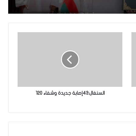
تساقطات مطرية على أربع
ولايات(مقاييس)
مجلس الوزراء يعقد اجتماعه الأسبوعي
تعيين رئيس للمجلس الوطني للتنظيم
تعيين مستشارين بديوان الوزير الأول
السنغال:43إصابة جديدة وشفاء 120
تعميم جديد مشترك لتنظيم بيع ونقل
الخبز على عموم التراب الوطني
تعيين محمد محمود ولد داهي رئيسا