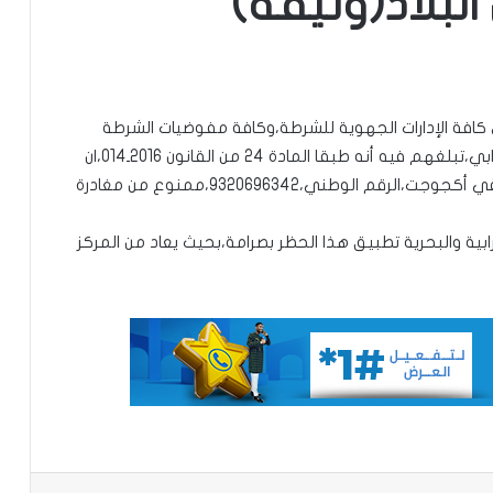
البلاد(وثيقة)
ى كافة الإدارات الجهوية للشرطة،وكافة مفوضيات الشرطة
تساقطات مطرية على أربع
ومراكز الشرطة الحدودية وإدارة أمن الدولة والأمن الترابي،تبلغهم فيه أنه طبقا المادة 24 من القانون 2016ـ014،ان
ولايات(مقاييس)
المدعو محمد ولد عبد العزيز ،المولود 30/07/1956،في أكجوجت،الرقم الوطني،9320696342،ممنوع من مغادرة
ابية والبحرية تطبيق هذا الحظر بصرامة،بحيث يعاد من المركز
مجلس الوزراء يعقد اجتماعه الأسبوعي
تعيين رئيس للمجلس الوطني للتنظيم
تعيين مستشارين بديوان الوزير الأول
تعميم جديد مشترك لتنظيم بيع ونقل