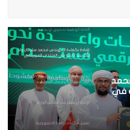
باعة
الخبز على عموم التراب الوطني
تعيين محمد محمود ولد داهي رئيسا
للجنة الوطنية لحقوق الإنسان
إشادة بكفاءة المهندس محمد سليمان ولد
بَلَّال بعد تألقه في المنتدى الموريتاني
العُماني
توقع عواصف رعدية قوية على جنوب
محمد
غرب موريتانيا وشمال السنغال
قه في
اني
الإخباري ينشر بيان مجلس الوزراء
تعيين مكلف برئاسة الجمهورية