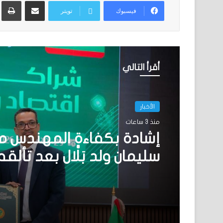
مشاركة عبر البريد
ط
فيسبوك
تويتر
أقرأ التالي
الأخبار
منذ 3 ساعات
إشادة بكفاءة المهندس 
سليمان ولد بَلَّال بعد تأل
المنتدى الموريتاني العُم