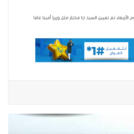
تعيين مستشارين بديوان الوزير الأول
أربعاء تم تعيين السيد جا مختار ملل وزيرا أمينا عاما
تعميم جديد مشترك لتنظيم بيع ونقل
الخبز على عموم التراب الوطني
تساقطات مطرية على مناطق متفرقة
بالحوض الشرقي
باعة
وزير الداخلية ينذر شركة “أرما” بالتفعيل
الفوري لجميع الآليات القانونية والتعاقدية
المنصوص عليها(بيان)
الدرك ينجح في تفكيك شبكة تنشط في
استيراد وتوزيع المخدرات والمؤثرات
العقلية.