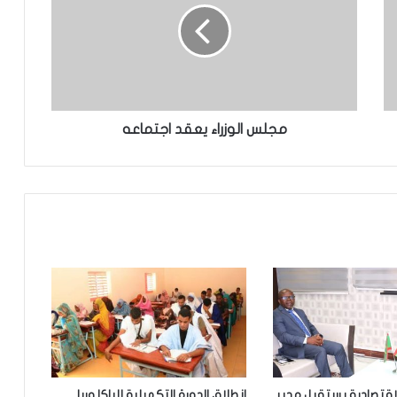
تعميم جديد مشترك لتنظيم بيع ونقل
الخبز على عموم التراب الوطني
تساقطات مطرية على مناطق متفرقة
بالحوض الشرقي
مجلس الوزراء يعقد اجتماعه
وزير الداخلية ينذر شركة “أرما” بالتفعيل
الفوري لجميع الآليات القانونية والتعاقدية
المنصوص عليها(بيان)
الدرك ينجح في تفكيك شبكة تنشط في
استيراد وتوزيع المخدرات والمؤثرات
العقلية.
الإخباري ينشر بيان مجلس الوزراء
لاقتصادية يستقبل مدير
انطلاق الدورة التكميلية للباكلوريا