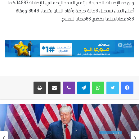
وبهذه الإصابات الجديدة يرتفع العدد الإجمالي للإصابات14587،كما
أعلن البيان تسجيل 3حالة حرجة.وأفاد البيان بشفاء 13948ووفاة
533مصابا،بينما يخضع 66مصابا للعلاج.
واتساب
تيلقرام
ڤايبر
مشاركة عبر البريد
طباعة
أخبار دولية