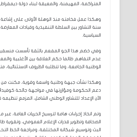
المتراكمة، المهيمنة، والمعيقة لبناء دولة ديمقراطية
وهكذا عمل فخامته منذ الوهلة الأولى على إشاعة م
سنة التشاور بين السلطة التنفيذية وقيادات المعارضة،
السياسية.
وفي خضم هذا الجو المفعم بالثقة تأسست منسقية ال
عدم التفاهم طالما حكم العلاقة بين الأغلبية والمع
الوطنية الجامعة، وما تتطلبه الظروف الاستثنائية، متج
وهكذا نشأت جبهة وطنية واسعة وقوية، مكنت من الت
الآن الإعداد للتشاور الوطني الشامل، المزمع تنظيمه قري
وتم اتخاذ إجراءات هامة لترسيخ الحريات العامة، عبر م
الصحافة وتطوير قدرات الإعلام العمومي، وتقوية ط
البث وتوسيع شبكاته المختلفة، ومراجعة الخط التحرير