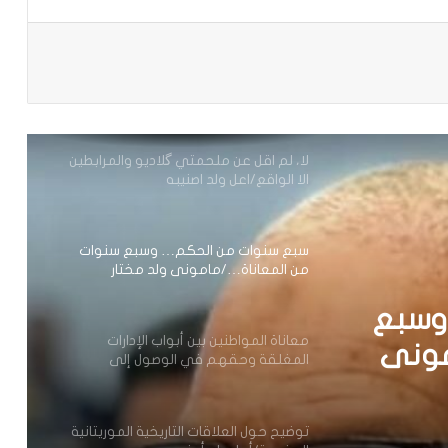
باعة
لا، لم اقل عن ملحمتي گلاديو والمرابطين
الا الواقع/اعل ولد اصنيبه
سبع سنوات من الحكم… وسبع سنوات
من المعاناة…/مامونى ولد مختار
معاناة المواطنين بين أبواب الإدارات
المغلقة وحقهم في الوصول إلى
المسؤول
ب
توضيح حول العلاقات التاريخية الموريتانية
 في
المغربية/أعل ولد أصنيبه
لحراطين ..والبعث! حول العبودية