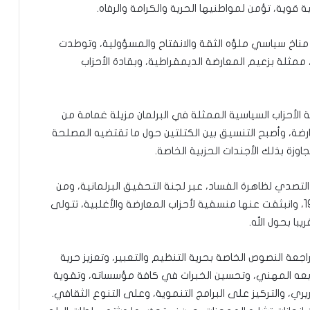
 قوية، تؤمن لمواطنيها الحرية والكرامة والرفاه.
ناخ سياسي ملؤه الثقة والانفتاح والمسؤولية، وتوطدت
 ممثلة بزعيم المعارضة الديمقراطية، وبقادة الأحزاب
أحزاب السياسية الممثلة في البرلمان مزيلة غمامة من
ارضة، وأصبح التنسيق بين الكتلتين حول ما تقتضيه المصلحة
اوزة بذلك الأجندات الحزبية الخاصة.
صدي لظاهرة الفساد، عبر لجنة التحقيق البرلمانية، ومن
دعم الحكومة ومؤازرتها في مواجهة جائحة كوفيد19، وانبثقت عنها منسقية لأحزاب المعارضة والأغلبية، تتولى
با بحول الله.
راجعة النصوص الخاصة بحرية التنظيم والتعبير، وتعزيز حرية
ابعه المهني، وتحسين الخبرات في كافة مؤسساته، وتقوية
ي، والتركيز على البرامج التنموية، وعلى التنوع الثقافي.