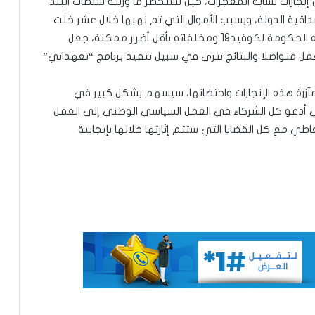
جازات تشابه المعجزات، حين نستحضر ما ورثته سلطات البلد
ية الدولة، وبسبب الأموال التي تم نهبها خلال عشر خلت
لم يميز فيها بين الحامي والمفسد، كما أن تجاوز هذه الحكومة لكوفيد19 ومخلفاته بأقل أضرار ممكنة، جعل
عمل متواصلا والنتائج تترى في سبيل تنفيذ برنامج “تعهداتي”
“الإسلاميون والقضية اللغوية” ..نظرة في
المضامين/باباه ولد التراد
زرة هذه الإنجازات واحتضانها، سيسهم بشكل كبير في
ني أدعو كل الشركاء في العمل السياسي الوطني إلى العمل
مؤتمر صحفي مفصلي لرئيس الجمهورية/
طي مع كل القضايا التي ستتم إثارتها خلالها بإيجابية
الدكتور محمدو ولد احظانا
أتمنى على رئيس الجمهورية في مؤتمره
الصحفي المرتقب/مامونى ولد مختار
عبد الناصر وثورة 23 يوليو أمة تلد القمم
لحراطين… شريك أصيل في بناء موريتانيا
ومستقبلها