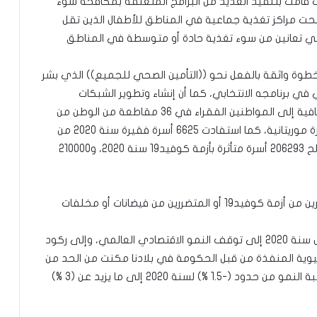
يث قامت بتنفيذ العديد من البرامج المتعلقة بمكافحة سوء
فتحت مراكز تغذية جماعية في المناطق للأطفال الذين تقل
ي تعانين من سوء تغذية حادة أو متوسطة في المناطق
دخل هو خطوة واثقة بالفعل نحو ((التأمين الصحي للجميع)) الذي بشر
في برنامجه الانتخابي، كما أن إنشاء وتطوير الشبكات
الاجتماعية للتأمين كانت فرصة تاريخية للوصول وبشفافية إلى المواطنين الفقراء في 36 مقاطعة من الوطن من
خلال البرنامج الموسع الذي استفادت منه 82343 أسرة موريتانية، كما استفادت 6625 أسرة فقيرة سنة 2020 من
تحويلات نقدية هامة، كما نفذت تحويلات نقدية لصالح 206293 أسرة متأثرة بأزمة كوفيد19 سنة 2020، و210000
هذا بالإضافة إلى استفادة آلاف الأسر والفنانين المتأثرين من أزمة كوفيد19 أو المتضررين من فيضانات أو مخلفات
وفي المجال الاقتصادي، أدت الجائحة التي عمت الأرض سنة 2020 إلى توقف النمو الاقتصادي العالمي، وإلى ركود
بنيوية المنفذة من قبل الحكومة في بلادنا مكنت من الحد من
الآثار الاقتصادية والاجتماعية للجائحة، حيث انتقلت نسبة النمو من حدود (-1.5 %) لسنة 2020 إلى ما يزيد عن (3 %)