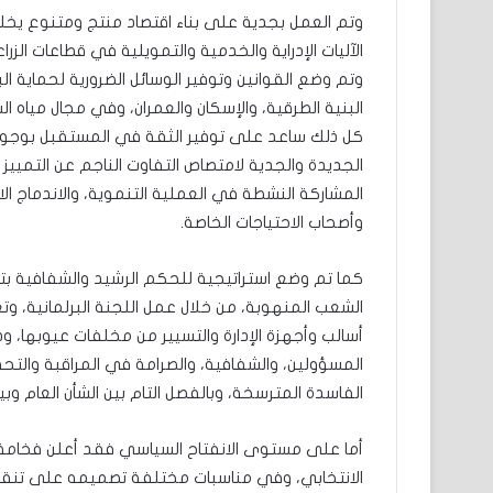
وتم العمل بجدية على بناء اقتصاد منتج ومتنوع يخل
الآليات الإدراية والخدمية والتمويلية في قطاعات الز
وتم وضع القوانين وتوفير الوسائل الضرورية لحماية ال
البنية الطرقية، والإسكان والعمران، وفي مجال مياه 
كل ذلك ساعد على توفير الثقة في المستقبل بوجود 
الجديدة والجدية لامتصاص التفاوت الناجم عن التمييز
المشاركة النشطة في العملية التنموية، والاندماج ا
وأصحاب الاحتياجات الخاصة.
كما تم وضع استراتيجية للحكم الرشيد والشفافية بت
الشعب المنهوبة، من خلال عمل اللجنة البرلمانية، و
أسالب وأجهزة الإدارة والتسيير من مخلفات عيوبها، و
المسؤولين، والشفافية، والصرامة في المراقبة والتح
الفاسدة المترسخة، وبالفصل التام بين الشأن العام وبي
أما على مستوى الانفتاح السياسي فقد أعلن فخامة 
الانتخابي، وفي مناسبات مختلفة تصميمه على تنقية ا