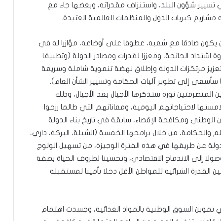
سيير شؤون البلد، واستنزاف مقدراته، وبعضها جاء مع
أن يكون صادقا مع شعبه، عطوفا على أوضاعه، مؤازرا له في
اشتداد الجائحة، ومعززا لقدرات ومصادر الدولة (وتطبيقا
عزيز مرتكزات الدولة وإطلاق نهضة تنموية شاملة وسريعة
 سأسعى إلى تطوير آليات الحكامة وتسيير الشأن العام).
 المنصرمتين ثورة ستذكرها الأجيال بعد الأجيال، وذلك
ستها لاحتياجاتهم اليومية، ومعاناتهم التي طالما رزحوا
ن الوطني ومكافحة الإقصاء، سابقة في تاريخ بناء الدولة
والحكامة، من خلال برامجها الخمسة (الشيلة، البركة، داري،
دولة عن طريقها في هذه الفترة الوجيزة، من تسهيل الولوج
صولا إلى الاندماج الاقتصادي، وتحسينا لظروف الحياة بصفة
ن القدرة الشرائية للمواطن الأقل دخلا تأمينا لمستقبله
تموين السوق الوطنية بالمواد الغذائية، وجسدت اهتمام