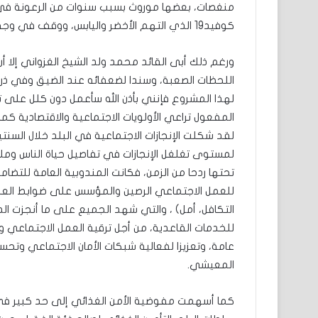
منغصات، بعضها موروث بسبب سنوات من الرعونة في ت
كوفيد19 الذي التهم الأخضر واليابس، ووقف في وجه مشاريع كبريات الدول والمنظمات العالمية العتيدة.
ورغم ذلك أبى القائد محمد ولد الشيخ الغزواني إلا 
اللحظات الصعبة، وسندا لضعفائه عند الضيق وفي ذروة 
لهذا المشروع فإنني بأذن الله سأعمل دون كلل على ت
المفعول تراعي الأولويات الاجتماعية والاقتصادية كما
لقد شكلت الإنجازات الاجتماعية في البلد خلال السنتين
لمستوى تغلغل الإنجازات في تفاصيل حياة الناس وملام
تحتها ردحا من الزمن، فكانت المندوبية العامة للتضام
للعمل الاجتماعي الرصين والمؤسس على ضوابط العلم 
التكافل، أمل) ، والتي شهد الجميع على ما أنجزت ال
للخدمات القاعدية، من أجل ترقية العمل الاجتماعي و
عامة، وتعزيزا لفعالية شبكات الأمان الاجتماعي وتحسي
المعيشي.
كما أسهمت مفوضية الأمن الغذائي إلى حد كبير في 