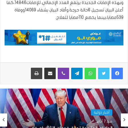
وبهذه الإصابات الجديدة يرتفع العدد الإجمالي للإصابات14846،كما
أعلن البيان تسجيل 6حالة حرجة.وأفاد البيان بشفاء 14069ووفاة
539مصابا،بينما يخضع 110مصابا للعلاج.
واتساب
تيلقرام
ڤايبر
مشاركة عبر البريد
طباعة
أخبار دولية
منذ 7 أيام