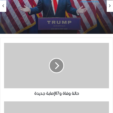
أخبار دولية
منذ أسبوع واحد
أخبار دولية
الولايات المتحدة تعلق خدمات التأشيرات في
منذ 5 أيام
نواكشوط و 22 دولة إفريقية اعتبارًا من 1 أغسطس
2026
مصر:حدوث زلزال بقوة 5,6 درجات
حالة وفاة و67إصابة جديدة