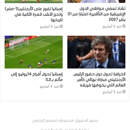
تشاد تعفي مواطني الدول
إسبانيا تفوز على الأرجنتين(1-صفر)
الإفريقية من التأشيرة اعتبارا من 01
وتحرز اللقب للمرة الثانية في
يناير 2027
تاريخها
منذ 3 أسابيع
منذ 3 أسابيع
الخرافة تحول دون حضور الرئيس
إسبانيا تحول أفراح 14يوليو إلى
الأرجنتيني مباراة نهائي كأس
مأتم بـ2ـ0
العالم التي يخوضها فريقه
منذ 4 أسابيع
منذ 3 أسابيع
جميع الحقوق محفوظة لموقع الإخباري
برمجة وتصميم: شنقيط ميديا