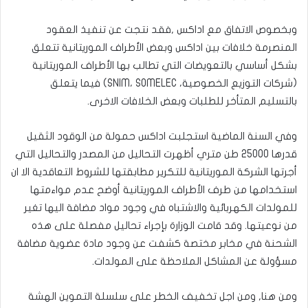
وبخصوص الاتفاق مع اداكس ,فقد نتجت عن تنفيذ العقود
المنصرمة خلافات بين اداكس وبعض الأطراف الموريتانية تتعلق
بشكل أساسي بالتعويضات التي تطالب بها الأطراف الموريتانية
(شركات التوزيع الخصوصية، SNIM، SOMELEC) فيما يتعلق
بالتسليم المتأخر للطلبات وبعض الخلافات الاخرى.
وفي السنة الماضية استجلبت اداكس حمولة من الوقود الثقيل
قدرها 25000 طن متري أظهرت التحاليل من المصدر والتحاليل التي
أجرتها الشركة الموريتانية للتكرير مطابقتها للشروط التعاقدية الا ان
استخدامها من طرف الأطراف الموريتانية أوضح عدم مواءمتها
للمولدات الكهربائية والاشتباه في وجود مواد مضافة اليها تغير
من نوعيتها. وقد قامت الوزارة بإجراء تحاليل مفصلة على هذه
الشحنة في مخابر مختصة كشفت عن وجود مادة عضوية مضافة
مسؤولة عن المشاكل الملاحظة على المولدات.
ومن هنا, ومن اجل تخفيف الخطر على سلسلة التموين الهشة