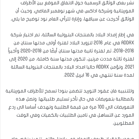
نشر بعض الوثائق الرسمية حول الاتفاق الموقع بين الأطراف
الموريتانية وشركة اداكس في شهر نوفمبر الماضي. وحيث أن
الوثائق أخرجت عن سياقها، وإنارة للرأي العام نود توضيح ما يلي.
في إطار إمداد البلاد بالمنتجات البترولية السائلة، تم اختيار شركة
ADDAX في عام 2016 لتزويد البلاد لفترة أولى مدتها سنتان من
2016-2018، ثم لفترة ثانية مدتها سنتان أيضًا من 2018-2020 وأخيراً
لفترة ثالثة مددت مرتين، لتكون مدتها سنة كاملة، من 2020 إلى
2021. وتؤمن ADDAX حاليا امداد البلاد بالمنتجات البترولية السائلة
لمدة سنة تنتهي في 16 ابريل 2022.
وللتنبيه فان عقود التوريد تتضمن بنودا تسمح للأطراف الموريتانية
بالمطالبة بتعويضات في حال تأخر تسليم طلبياتها. وتصل هذه
التعويضات الي 100 مرة من قيمة الطلبية وتهدف أساسا الى ردع
المورد عن التساهل في تامين الطلبيات بالكميات وفي الوقت
المطلوبين.
ويجدر بالذكر ان ظروف الإمداد في بلادنا، والتي تتميز بنقص حاد