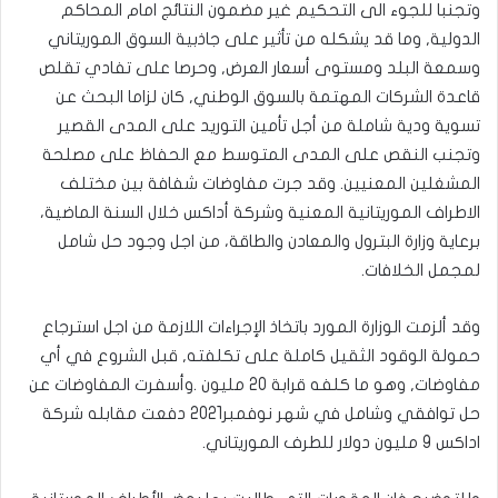
وتجنبا للجوء الى التحكيم غير مضمون النتائج امام المحاكم
الدولية, وما قد يشكله من تأثير على جاذبية السوق الموريتاني
وسمعة البلد ومستوى أسعار العرض, وحرصا على تفادي تقلص
قاعدة الشركات المهتمة بالسوق الوطني, كان لزاما البحث عن
تسوية ودية شاملة من أجل تأمين التوريد على المدى القصير
وتجنب النقص على المدى المتوسط مع الحفاظ على مصلحة
المشغلين المعنيين. وقد جرت مفاوضات شفافة بين مختلف
الاطراف الموريتانية المعنية وشركة أداكس خلال السنة الماضية،
برعاية وزارة البترول والمعادن والطاقة، من اجل وجود حل شامل
لمجمل الخلافات.
وقد ألزمت الوزارة المورد باتخاذ الإجراءات اللازمة من اجل استرجاع
حمولة الوقود الثقيل كاملة على تكلفته, قبل الشروع في أي
مفاوضات, وهو ما كلفه قرابة 20 مليون .وأسفرت المفاوضات عن
حل توافقي وشامل في شهر نوفمبر2021 دفعت مقابله شركة
اداكس 9 مليون دولار للطرف الموريتاني.