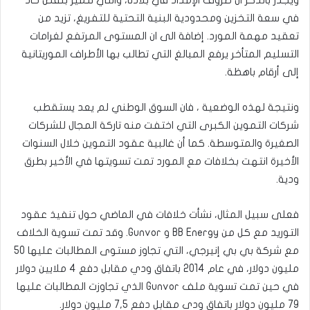
في سعة التخزين ومحدودية البنية التحتية للتفريغ، تزيد من
تعقيد مهمة المورد. إضافة الى ان المستوى المرتفع لغرامات
التسليم المتأخر يرفع المبالغ التي تطالب بها الأطراف الموريتانية
إلى أرقام باهظة.
ونتيجة لهذه الوضعية ، فان السوق الوطني لم يعد يستقطب
شركات التموين الكبرى التي اختفت منه تاركة المجال للشركات
الصغيرة والمتوسطة. كما أن غالبية عقود التموين خلال السنوات
الأخيرة انتهت بخلافات مع المورد تمت تسويتها في الأخير بطرق
ودية.
فعلى سبيل المثال، نشأت خلافات في الماضي حول تنفيذ عقود
التوريد مع كل من BB Energy و Gunvor. وقد تمت تسوية الخلاف
مع شركة بي بي إنيرجي، التي تجاوز مستوى المطالبات عليها 50
مليون دولار، في عام 2014 باتفاق ودي مقابل دفع 4 ملايين دولار
في حين تمت تسوية ملف Gunvor الذي تجاوزت المطالبات عليها
79 مليون دولار باتفاق ودي مقابل دفع 7,5 مليون دولار.