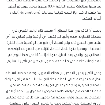
وللتوضيح فان العقوبات التي طالبت بها بعض الأطراف الموريتانية,
بما فيها مطالبات سنيم البالغة 33,4 مليون دولار, مرفوض أصلها
من طرف اداكس ولا تعدو كونها مطالبات (réclamations)على
أساس العقد.
ويجب أن نذكر في هذا السياق أن سنيم كان الرابط القوي في
معادلة التفاوض هذه وأنها لم تفقد أي أوقية ولم تعاني من أي
نقص في المحروقات ولم تسجل أي ضرر من الوضعية خلال الفترة
المعنية ، وسعيا منها للحل الشامل تنازلت عن العقوبات الباهظة
المطالب بها والتي يعد التنازل عنها أمرًا شائعًا في هذا النوع من
المفاوضات خاصة في حالة عدم حصول أي ضرر من تأخير التسليم.
وفي الأخير يتعين التذكير بأن قطاع التموين بوصفه خاضعا لسلطة
تنظيم فانه يحتم على الدولة اتخاذ الإجراءات اللازمة من اجل مراعاة
المصالح الفردية والجماعية لكل الجهات وهو ما تم اتخاذه لحل
هذه الخلافات مع مراعاة كافة النصوص المعمول بها. كما أن الحل
المقترح تم تبنيه، وفي سابقة من نوعها, من طرف كافة مجالس
الإدارة المعنية بدون تحفظ وهو ما يترجم الحرص على شفافية