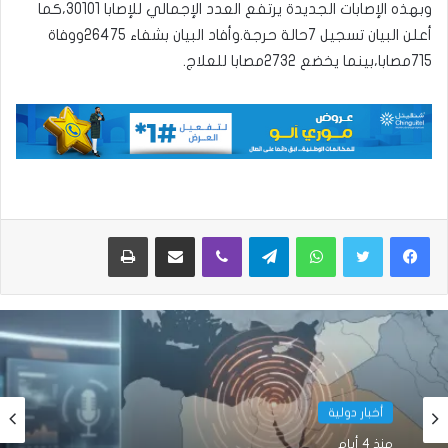
وبهذه الإصابات الجديدة يرتفع العدد الإجمالي للإصابا 30101،كما
أعلن البيان تسجيل 7حالة حرجة.وأفاد البيان بشفاء 26475ووفاة
715مصابا،بينما يخضع 2732مصابا للعلاج.
واتساب
تيلقرام
ڤايبر
مشاركة عبر البريد
طباعة
أخبار دولية
منذ 4 أيام