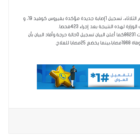
محكمة التحكيم الرياضي تحدد 8أكتوبر
أعلنت وزارة الصحة والعمل الاجتماعي السنغالية،اليوم الثلاثاء، تسجيل 1إصابة جديدة مؤكدة بفيروس كوفيد 19، و
للنظر في ملف نهائي “الكان” بين المغرب
والسنغال
وبهذه الإصابات الجديدة يرتفع العدد الإجمالي للإصابات 86231كما أعلن البيان تسجيل 0حالة حرجة.وأفاد البيان بأن
الأمم المتحدة:التصعيد بين إيران وواشنطن
في الخليج “خرج عن السيطرة”
غينيا تطالب فرنسا بإعادة مصحف ساموري
توري
وفاة أو فقدان 144 شخصًا في البحر قبالة
سواحل موريتاني
باعة
الحكومة السنغالية تعلن دعمها الكامل
لترشيح اماكي صال لمنصب الأمين العام