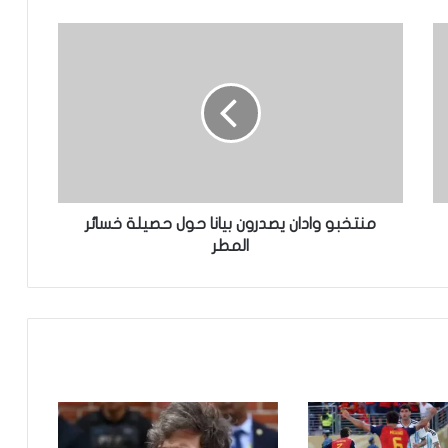
محكمة التحكيم الرياضي تحدد 8أكتوبر
للنظر في ملف نهائي “الكان” بين المغرب
والسنغال
الأمم المتحدة:التصعيد بين إيران وواشنطن
في الخليج “خرج عن السيطرة”
غينيا تطالب فرنسا بإعادة مصحف ساموري
توري
منتخبو وادان يصدرون بيانا حول حصيلة خسائر
المطر
وفاة أو فقدان 144 شخصًا في البحر قبالة
سواحل موريتاني
الحكومة السنغالية تعلن دعمها الكامل
لترشيح اماكي صال لمنصب الأمين العام
للأمم المتحدة