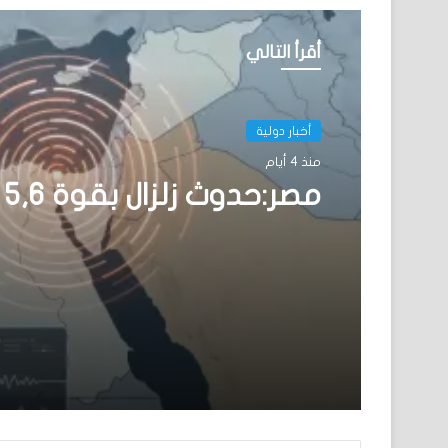
أقرأ التالي
أخبار دولية
منذ 4 أيام
مصر:حدوث زلزال بقوة 5,6 درجات