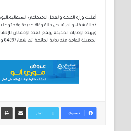
7حالة شفاء و لم تسجل حالة وفاة جديدة،وقد توصلت الوزارة لهذه النتيجة بعد إجراء 423فحصا.
الحصيلة العامة منذ بداية الجائحة ،تم شفاء84237 ووفاة 1968مصابا،بينما يخضع 25مصابا للعلاج.
مشاركة عبر البريد
ط
فيسبوك
تويتر