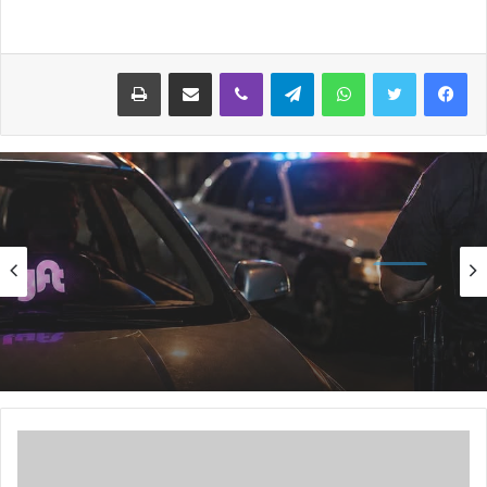
واتساب
تيلقرام
ڤايبر
مشاركة عبر البريد
طباعة
الأخبار
الأخبار
منذ 14 ساعة
منذ 6 ساعات
نيو أورلينز:سائق موريتاني يجد نفسه وسط عملية
اختطاف
تساقطات مطرية جديدة على مناطق واسعة بعشر
ولايات من البلاد