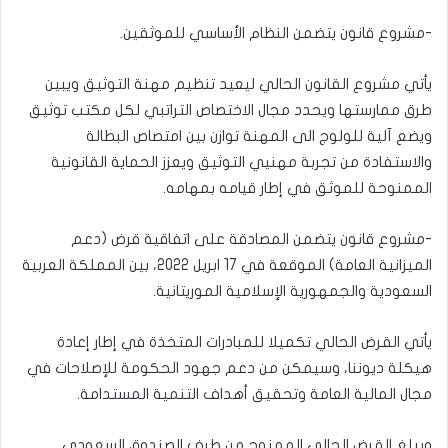
-مشروع قانون يتضمن النظام الأساسي للموثقين.
يأتي مشروع القانون الحالي ليعيد تنظيم مهنة التوثيق ويبين
طرق ممارستها ويحدد مجال الاختصاص التراتبي لكل مكتب توثيق
ويضع آلية للولوج الى المهنة توازن بين امتصاص البطالة
والاستفادة من تجربة مهنيي التوثيق ويعزز الحماية القانونية
الممنوحة للموثق في إطار قيامه بمهامه.
-مشروع قانون يتضمن المصادقة على اتفاقية قرض (دعم
الميزانية العامة) الموقعة في 17 ابريل 2022، بين المملكة العربية
السعودية والجمهورية الإسلامية الموريتانية.
يأتي القرض الحالي تكميلا للمبادرات المتخذة في إطار إعادة
هيكلة ديوننا، وسيمكن من دعم جهود الحكومة للإصلاحات في
مجال المالية العامة وتحقيق أهداف التنمية المستدامة.
ويبلغ القرض الحالي الممنوح من طرف الصندوق السعودي