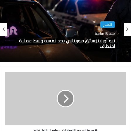
الأخبار
منذ 16 ساعة
نيو أورلينز:سائق موريتاني يجد نفسه وسط عملية
اختطاف